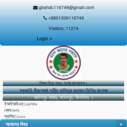
gbshdc116749@gmail.com
+8801309116749
Visitors:
11274
Login
শিক্ষা নিয়ে গড়ব, গর্বের বাংলাদেশ।
সরকারি বীরশ্রেষ্ঠ শহীদ হামিদুর রহমান ডিগ্রি কলেজ
খালিশপুর বাজার, মহেশপুর, ঝিনাইদহ ।
ইআইআইএন:১১৬৭৪৯
কোড:৬৩২
স্থাপিত:২০০০
আমাদের বিষয়
+