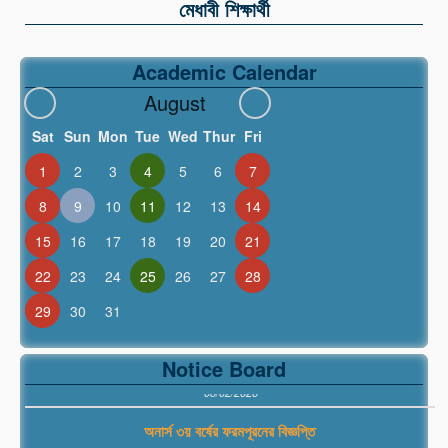
মেধাবী শিক্ষার্থী
Academic Calendar
August
Sat
Sun
Mon
Tue
Wed
Thur
Fri
1
2
3
4
5
6
7
8
9
10
11
12
13
14
স্নাতক (সম্মান) ১ম বর্ষ ২০২৫-২০২৬ শিক্ষাবর্ষে ১ম মেধা তালিকায় স্থানপ্রাপ্ত
শিক্ষার্থীদের ভর্তি সংক্রান্ত বিজ্ঞপ্তি।
15
16
17
18
19
20
21
'09/05/2026
22
23
24
25
26
27
28
উপবৃত্তি ফরম
29
30
31
'08/02/2026
সমন্বিত কর্মসূচির আওতায় উপবৃত্তি বিজ্ঞপ্তি
Notice Board
'08/02/2026
অনার্স ৩য় বর্ষের ফরমপূরনের বিজ্ঞপ্তি
'04/11/2025