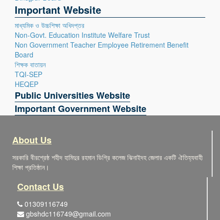
Important Website
মাধ্যমিক ও উচ্চশিক্ষা অধিদপ্তর
Non-Govt. Education Institute Welfare Trust
Non Government Teacher Employee Retirement Benefit
Board
শিক্ষক বাতায়ন
TQI-SEP
HEQEP
Public Universities Website
Important Government Website
About Us
সরকারি বীরশ্রেষ্ঠ শহীদ হামিদুর রহমান ডিগ্রি কলেজ ঝিনাইদহ জেলার একটি ঐতিহ্যবাহী
শিক্ষা প্রতিষ্ঠান।
Contact Us
01309116749
gbshdc116749@gmail.com