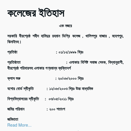
কলেজের ইতিহাস
এক নজরে
সরকারি বীরশ্রেষ্ঠ শহীদ হামিদুর রহমান ডিগ্রি কলেজ , খালিশপুর বাজার , মহেশপু্‌র,
ঝিনাইদহ।
প্রতিষ্ঠা : ০১/১২/১৯৯৯ খ্রিঃ
প্রতিষ্ঠাতা : এলাকার বিশিষ্ট সমাজ সেবক, বিদ্যানুরাগী,
বীরশ্রেষ্ঠ পরিবারসহ এলাকার গণ্যমান্য ব্যক্তিবর্গ
ক্লাস শুরু : ২০/০৮/২০০০ খ্রিঃ
যশোর বোর্ড স্বীকৃতি : ১২/০৮/২০০৩ খ্রিঃ উচ্চ মাধ্যমিক
বিশ্ববিদ্যালয়ের স্বীকৃতি : ০৩/০৫/২০১১ খ্রিঃ
জমির পরিমান : ২০০ শতাংশ
জমিদাতা
Read More...