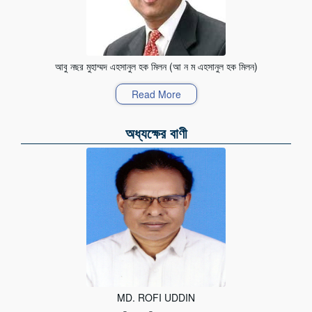
আবু নছর মুহাম্মদ এহসানুল হক মিলন (আ ন ম এহসানুল হক মিলন)
Read More
অধ্যক্ষের বাণী
MD. ROFI UDDIN