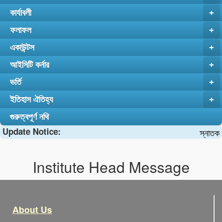
কার্যাবলী
+
ফলাফল
+
একাউন্টস
+
আইসিটি কর্নার
+
ভর্তি
+
ইতিহাস ঐতিহ্য
+
গুরুত্বপূর্ণ নথি
Update Notice:
স্নাতক (
Institute Head Message
About Us