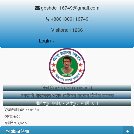
gbshdc116749@gmail.com
+8801309116749
Visitors:
11266
Login
শিক্ষা নিয়ে গড়ব, গর্বের বাংলাদেশ।
সরকারি বীরশ্রেষ্ঠ শহীদ হামিদুর রহমান ডিগ্রি কলেজ
খালিশপুর বাজার, মহেশপুর, ঝিনাইদহ ।
ইআইআইএন:১১৬৭৪৯
কোড:৬৩২
স্থাপিত:২০০০
আমাদের বিষয়
+