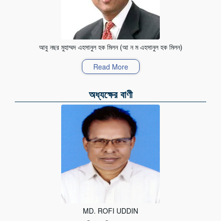
আবু নছর মুহাম্মদ এহসানুল হক মিলন (আ ন ম এহসানুল হক মিলন)
Read More
অধ্যক্ষের বাণী
MD. ROFI UDDIN