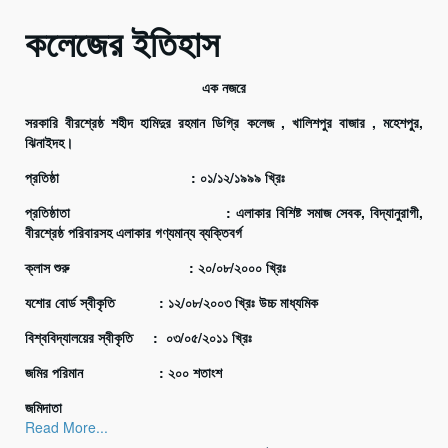
কলেজের ইতিহাস
এক নজরে
সরকারি বীরশ্রেষ্ঠ শহীদ হামিদুর রহমান ডিগ্রি কলেজ , খালিশপুর বাজার , মহেশপু্‌র,
ঝিনাইদহ।
প্রতিষ্ঠা : ০১/১২/১৯৯৯ খ্রিঃ
প্রতিষ্ঠাতা : এলাকার বিশিষ্ট সমাজ সেবক, বিদ্যানুরাগী,
বীরশ্রেষ্ঠ পরিবারসহ এলাকার গণ্যমান্য ব্যক্তিবর্গ
ক্লাস শুরু : ২০/০৮/২০০০ খ্রিঃ
যশোর বোর্ড স্বীকৃতি : ১২/০৮/২০০৩ খ্রিঃ উচ্চ মাধ্যমিক
বিশ্ববিদ্যালয়ের স্বীকৃতি : ০৩/০৫/২০১১ খ্রিঃ
জমির পরিমান : ২০০ শতাংশ
জমিদাতা
Read More...