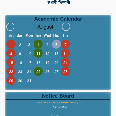
মেধাবী শিক্ষার্থী
Academic Calendar
August
Sat
Sun
Mon
Tue
Wed
Thur
Fri
1
2
3
4
5
6
7
8
9
10
11
12
13
14
15
16
17
18
19
20
21
22
23
24
25
26
27
28
29
30
31
স্নাতক (সম্মান) ১ম বর্ষ ২০২৫-২০২৬ শিক্ষাবর্ষে ১ম মেধা তালিকায় স্থানপ্রাপ্ত
Notice Board
শিক্ষার্থীদের ভর্তি সংক্রান্ত বিজ্ঞপ্তি।
'09/05/2026
উপবৃত্তি ফরম