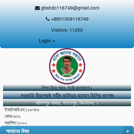
gbshdc116749@gmail.com
+8801309116749
Visitors:
11250
Login
শিক্ষা নিয়ে গড়ব, গর্বের বাংলাদেশ।
সরকারি বীরশ্রেষ্ঠ শহীদ হামিদুর রহমান ডিগ্রি কলেজ
খালিশপুর বাজার, মহেশপুর, ঝিনাইদহ ।
ইআইআইএন:১১৬৭৪৯
কোড:৬৩২
স্থাপিত:২০০০
আমাদের বিষয়
+