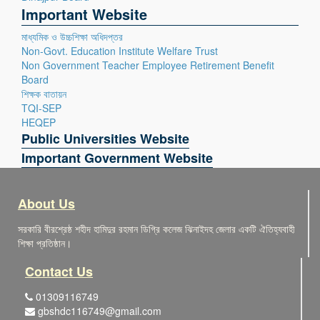
Important Website
মাধ্যমিক ও উচ্চশিক্ষা অধিদপ্তর
Non-Govt. Education Institute Welfare Trust
Non Government Teacher Employee Retirement Benefit
Board
শিক্ষক বাতায়ন
TQI-SEP
HEQEP
Public Universities Website
Important Government Website
About Us
সরকারি বীরশ্রেষ্ঠ শহীদ হামিদুর রহমান ডিগ্রি কলেজ ঝিনাইদহ জেলার একটি ঐতিহ্যবাহী
শিক্ষা প্রতিষ্ঠান।
Contact Us
01309116749
gbshdc116749@gmail.com